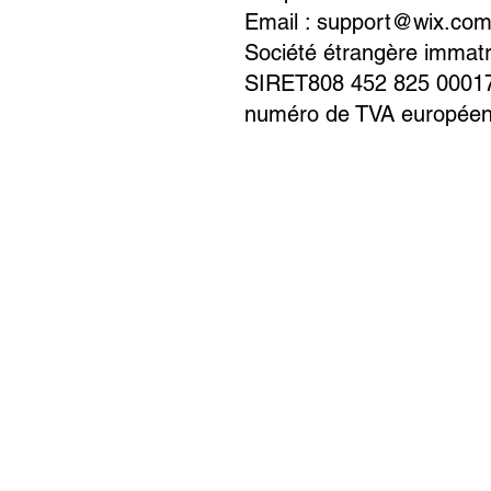
Email :
support@wix.co
Société étrangère immat
SIRET808 452 825 0001
numéro de TVA europée