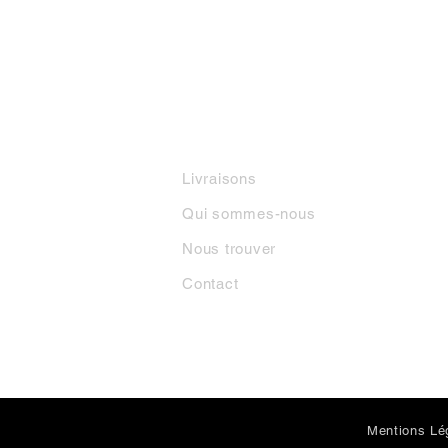
INFORMATIONS
M
Livraisons
Qui sommes-nous
Nous trouver
Contact
Mentions Lé