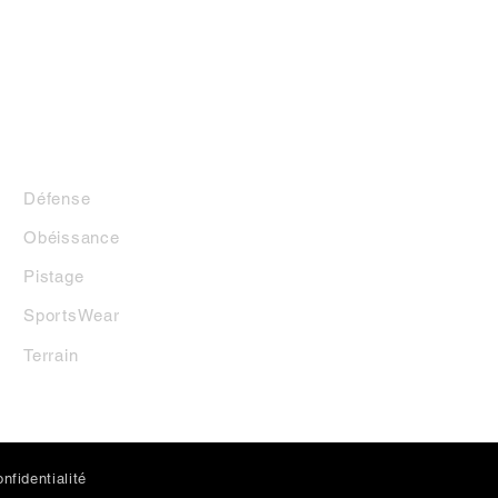
LA BOUTIQUE
Défense
Obéissance
Pistage
SportsWear
Terrai
n
nfidentialité