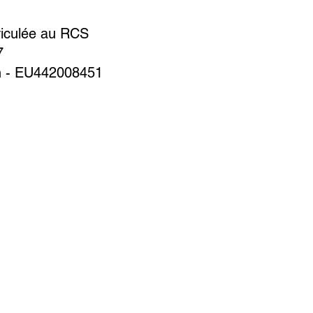
m
riculée au RCS
7
n - EU442008451