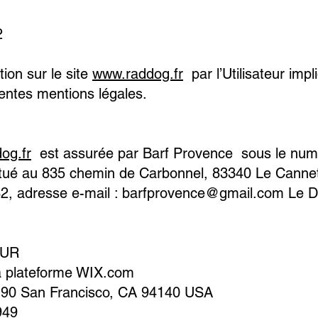
2
tion sur le site
www.raddog.fr
par l’Utilisateur impl
entes mentions légales.
og.fr
est assurée par Barf Provence sous le n
 situé au 835 chemin de Carbonnel, 83340 Le Can
2, adresse e-mail :
barfprovence@gmail.com
Le Di
EUR
la plateforme WIX.com
190 San Francisco, CA 94140 USA
949