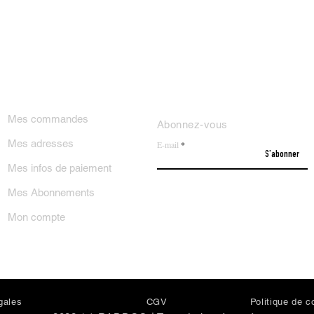
ON COMPTE
NEWSLETTER
Mes commandes
Abonnez-vous
Mes adresses
E-mail
S'abonner
Mes infos de paiement
Mes Abonnements
Mon compte
gales
CGV
Politi
que de co