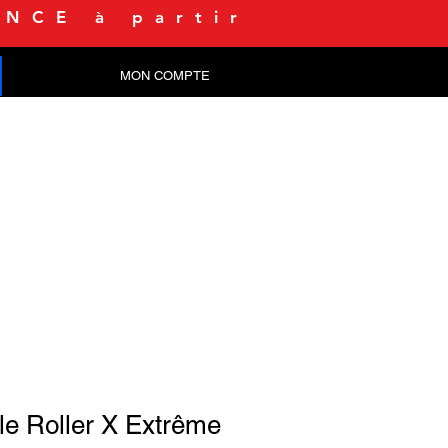
NCE à partir
MON COMPTE
CONTACT
le Roller X Extrême