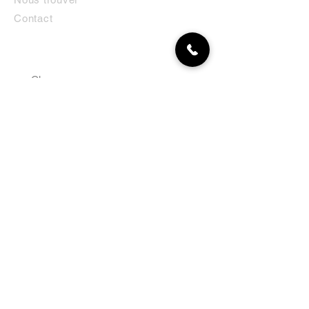
Contact
MON COMPTE
NEWSLETTER
Abonnez-vous
E-mail
S'abonner
LA BOUTIQUE
Défense
Obéissance