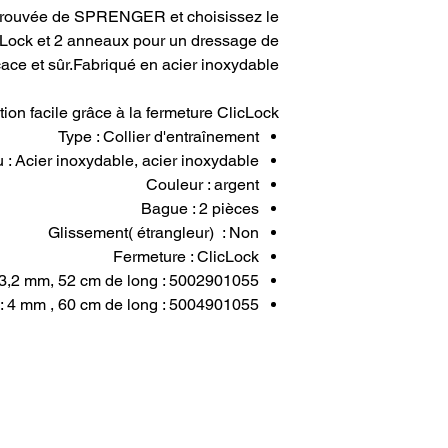
 éprouvée de SPRENGER et choisissez le
cLock et 2 anneaux pour un dressage de
cace et sûr.Fabriqué en acier inoxydable
on facile grâce à la fermeture ClicLock.
Type : Collier d'entraînement
 : Acier inoxydable, acier inoxydable
Couleur : argent
Bague : 2 pièces
Glissement( étrangleur) : Non
Fermeture : ClicLock
5002901055 : Épaisseur de la broche : 3,2 mm, 52 cm de long
5004901055 : Épaisseur de la broche : 4 mm , 60 cm de long
ON COMPTE
NEWSLETTER