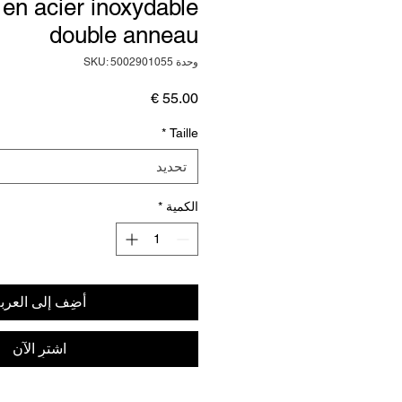
en acier inoxydable
double anneau
وحدة SKU: 5002901055
السعر
*
Taille
تحديد
الكمية
*
أضِف إلى العرب
اشترِ الآن