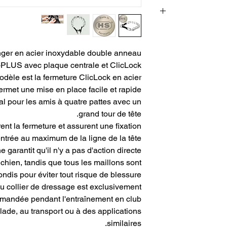
HS Sprenger est l'u
connus. Ils fabriqu
nger en acier inoxydable double anneau
depuis 1872. 
Sprenger développe
PLUS avec plaque centrale et ClicLock.
de sport. En consu
odèle est la fermeture ClicLock en acier
principau
ermet une mise en place facile et rapide.
Les produits sont 
l pour les amis à quatre pattes avec un
canins. Beaucoup 
grand tour de tête.
qui sont disponibles
t la fermeture et assurent une fixation
en Allema
ntrée au maximum de la ligne de la tête .
 garantit qu'il n'y a pas d'action directe
 chien, tandis que tous les maillons sont
ondis pour éviter tout risque de blessure.
 du collier de dressage est exclusivement
mmandée pendant l'entraînement en club.
alade, au transport ou à des applications
similaires.