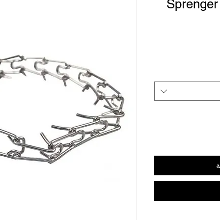
Sprenger 
ة