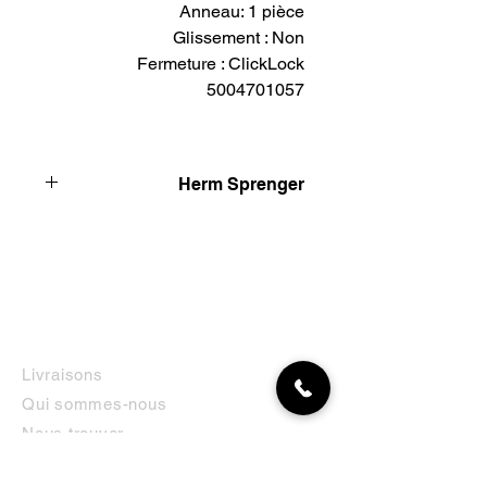
Anneau: 1 pièce
Glissement : Non
Fermeture : ClickLock
5004701057
Herm Sprenger
HS Sprenger est l'un des fabricants
de métaux les plus connus. Ils
fabriquent des produits pour le sport
canin depuis 1872. Avec plus de 140
ans d'expérience, Sprenger
développe des colliers pour chiens et
INFORMATIONS
chiens de sport. En consultation avec
Livraisons
les scientifiques et les principaux
Qui sommes-nous
designers au pays et à l'étranger.
Les produits sont utilisés avec succès
Nous trouver
dans les sports canins. Beaucoup
Contact
connaissent les chaînes à maillons