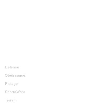
LA BOUTIQUE
Défense
Obéissance
Pistage
SportsWear
Terrai
n