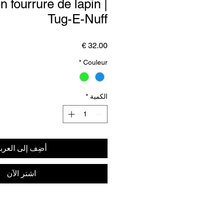
n fourrure de lapin |
Tug-E-Nuff
السعر
*
Couleur
الكمية
*
أضِف إلى العرب
اشترِ الآن