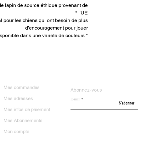
de lapin de source éthique provenant de
l'UE *
al pour les chiens qui ont besoin de plus
d'encouragement pour jouer
* Poignée disponible dans une variété de couleurs
ON COMPTE
NEWSLETTER
Mes commandes
Abonnez-vous
Mes adresses
E-mail
S'abonner
Mes infos de paiement
Mes Abonnements
Mon compte