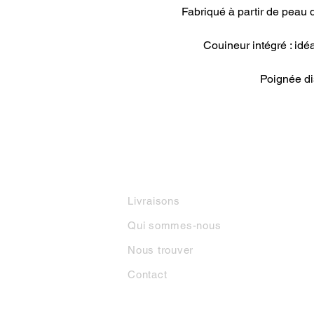
Fabriqué à partir de peau 
Couineur intégré : idé
INFORMATIONS
M
Livraisons
Qui sommes-nous
Nous trouver
Contact