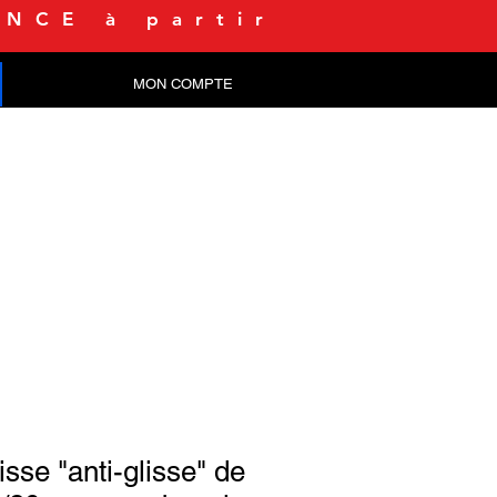
NCE à partir
MON COMPTE
CONTACT
isse "anti-glisse" de