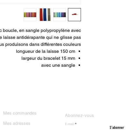
c boucle, en sangle polypropylène avec
ne laisse antidérapante qui ne glisse pas
s produisons dans différentes couleurs.
longueur de la laisse 150 cm
largeur du bracelet 15 mm
avec une sangle
ON COMPTE
NEWSLETTER
Mes commandes
Abonnez-vous
Mes adresses
E-mail
S'abonner