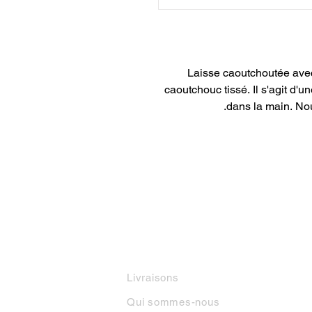
Laisse caoutchoutée ave
caoutchouc tissé. Il s'agit d'u
dans la main. Nou
INFORMATIONS
M
Livraisons
Qui sommes-nous