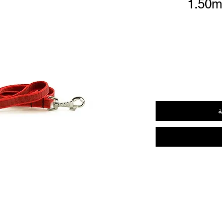
1.50m
ة