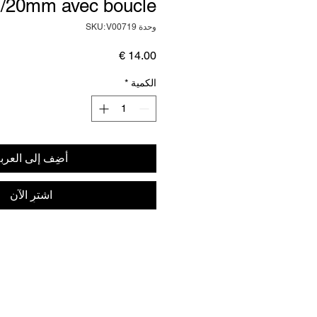
/20mm avec boucle
وحدة SKU: V00719
السعر
الكمية
*
أضِف إلى العرب
اشترِ الآن