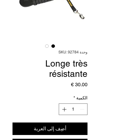
وحدة SKU: 92784
Longe très
résistante
السعر
الكمية
*
أضِف إلى العربة