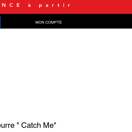
NCE à partir
MON COMPTE
CONTACT
urre " Catch Me"