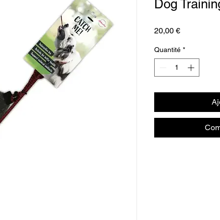
Dog Trainin
Prix
20,00 €
Quantité
*
Aj
Com