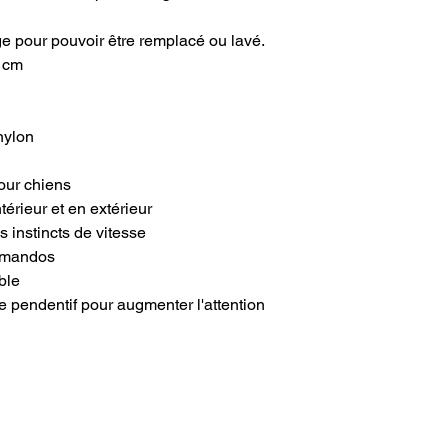
tige pour pouvoir être remplacé ou lavé.
 cm
 nylon
our chiens
térieur et en extérieur
s instincts de vitesse
ommandos
ble
 pendentif pour augmenter l'attention
ON COMPTE
NEWSLETTER