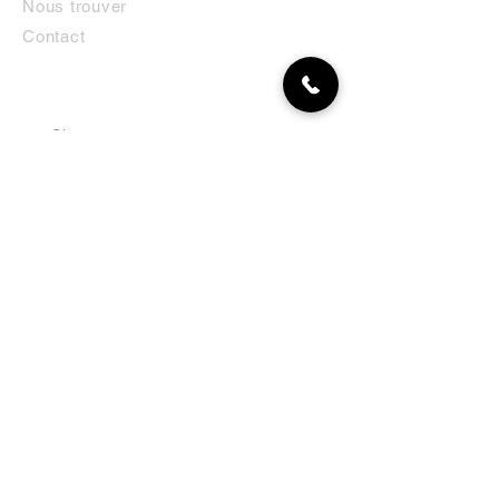
Nous trouver
Contact
MON COMPTE
NEWSLETTER
Abonnez-vous
E-mail
S'abonner
LA BOUTIQUE
Défense
Obéissance