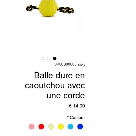
وحدة SKU: B00605
Balle dure en
caoutchou avec
une corde
السعر
*
Couleur