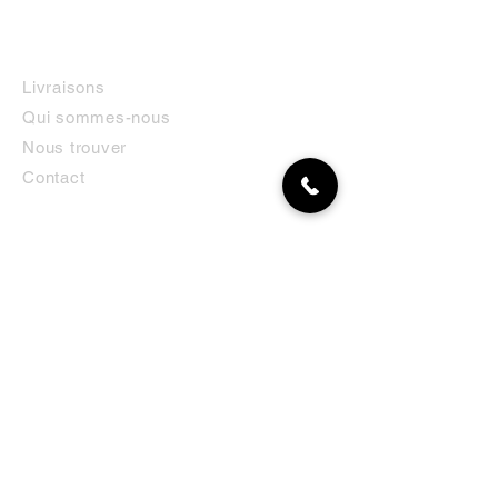
INFORMATIONS
Livraisons
Qui sommes-nous
Nous trouver
Contact
MON COMPTE
NEWSLETTER
Abonnez-vous
E-mail
S'abonner