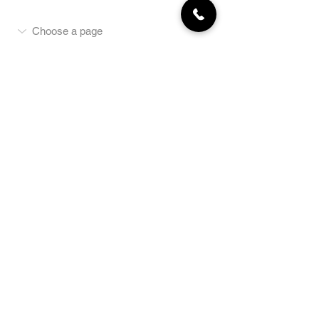
MON COMPTE
NEWSLETTER
Abonnez-vous
E-mail
S'abonner
LA BOUTIQUE
Défense
Obéissance
Pistage
SportsWear