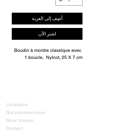
أضِف إلى العربة
اشترِ الآن
Boudin à mordre classique avec 
1 boucle,  Nylcot, 25 X 7 cm
INFORMATIONS
Livraisons
Qui sommes-nous
Nous trouver
Contact