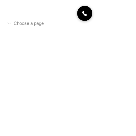
MON COMPTE
NEWSLETTER
Abonnez-vous
E-mail
S'abonner
LA BOUTIQUE
Défense
Obéissance
Pistage