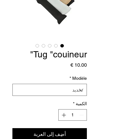
Tug "couineur"
السعر
*
Modèle
الكمية
*
أضِف إلى العربة