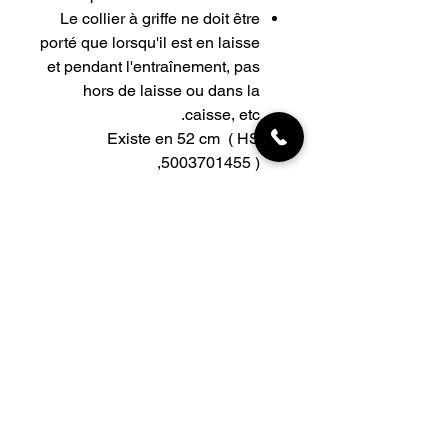
Le collier à griffe ne doit être
porté que lorsqu'il est en laisse
et pendant l'entraînement, pas
hors de laisse ou dans la
caisse, etc.
Existe en 52 cm ( HS
5003701455 ),
2,25 mm de jauge de fil
Fermeture ClicLock avec
anneau en D
INFORMATIONS
Livraisons
Qui sommes-nous