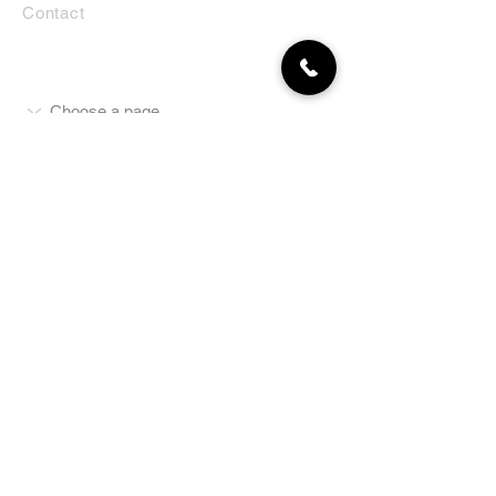
Contact
MON COMPTE
NEWSLETTER
Abonnez-vous
E-mail
S'abonner
LA BOUTIQUE
Défense
Obéissance