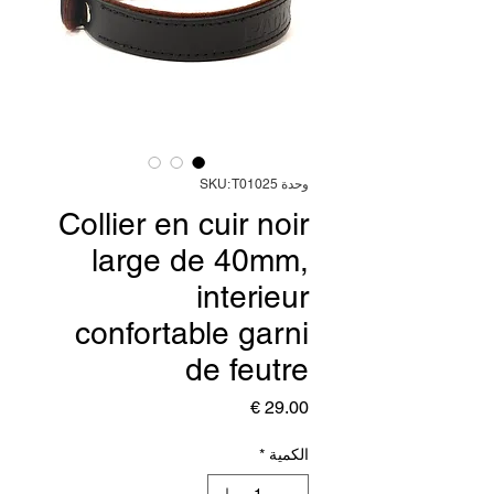
وحدة SKU: T01025
Collier en cuir noir
large de 40mm,
interieur
confortable garni
de feutre
السعر
الكمية
*