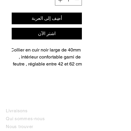
أضِف إلى العربة
اشترِ الآن
Collier en cuir noir large de 40mm 
, intérieur confortable garni de 
feutre , réglable entre 42 et 62 cm
INFORMATIONS
Livraisons
Qui sommes-nous
Nous trouver