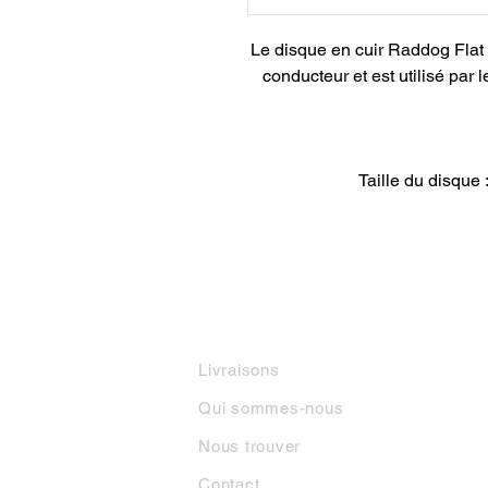
Le disque en cuir Raddog Flat 
conducteur et est utilisé par 
Taille du disque 
INFORMATIONS
M
Livraisons
Qui sommes-nous
Nous trouver
Contact