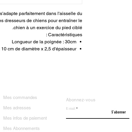
s'adapte parfaitement dans l'aisselle du
les dresseurs de chiens pour entraîner le
chien à un exercice du pied ciblé.
Caractéristiques :
Longueur de la poignée : 30cm
: 10 cm de diamètre x 2,5 d'épaisseur
ON COMPTE
NEWSLETTER
Mes commandes
Abonnez-vous
Mes adresses
E-mail
S'abonner
Mes infos de paiement
Mes Abonnements