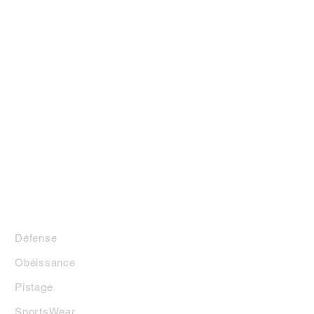
LA BOUTIQUE
Défense
Obéissance
Pistage
SportsWear