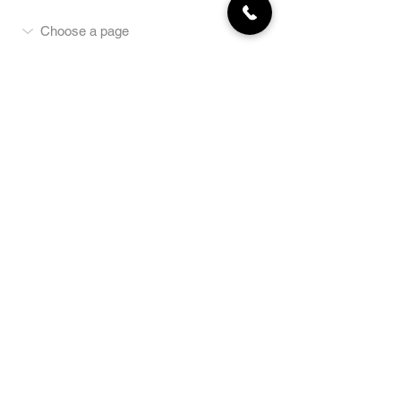
MON COMPTE
NEWSLETTER
Abonnez-vous
E-mail
S'abonner
LA BOUTIQUE
Défense
Obéissance
Pistage
SportsWear
Terrai
n