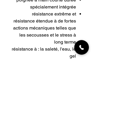
spécialement intégrée
résistance extrême et
résistance étendue à de fortes
actions mécaniques telles que
les secousses et le stress à
long terme
résistance à : la saleté, l'eau, le
gel
tailles
TAILLE -
Taille de la ceinture (ventre)
M 60-75CM 0,3cm0,3cm : 0,6kg
L 75-90CM 0,3cm0,3cm. :0,7 kg
XL 90-105CM 0,3cm0,3cm. : 0,78kg
INFORMATIONS
Livraisons