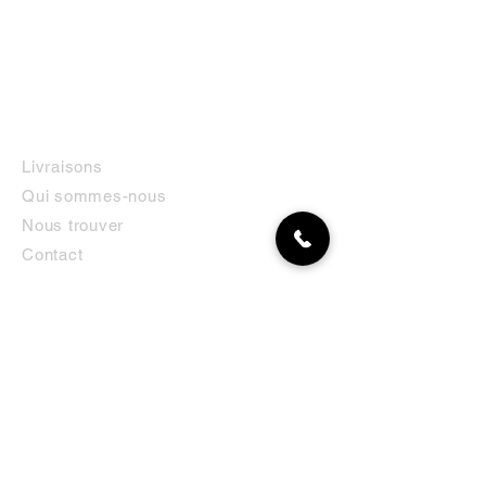
INFORMATIONS
Livraisons
Qui sommes-nous
Nous trouver
Contact
MON COMPTE
NEWSLETTER
Abonnez-vous
E-mail