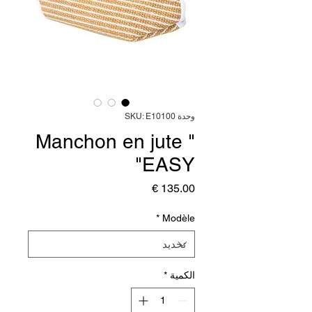
وحدة SKU: E10100
Manchon en jute "
EASY"
السعر
*
Modèle
الكمية
*