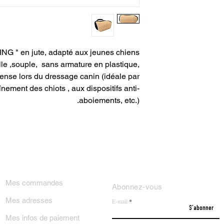
NG " en jute, adapté aux jeunes chiens
le ,souple, sans armature en plastique,
nse lors du dressage canin (idéale par
nement des chiots , aux dispositifs anti-
aboiements, etc.).
ON COMPTE
NEWSLETTER
Mes commandes
Abonnez-vous
Mes adresses
E-mail
S'abonner
Mes infos de paiement