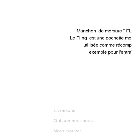
Manchon de morsure " FLI
Le Fling est une pochette mol
utilisée comme récompe
exemple pour l'entraî
INFORMATIONS
M
Livraisons
Qui sommes-nous
Nous trouver