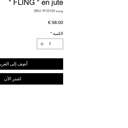
" FLING " en jute
وحدة SKU: R10104
السعر
الكمية
*
أضِف إلى العرب
اشترِ الآن