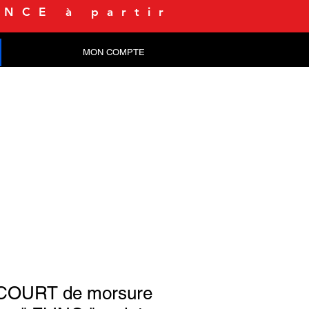
NCE à partir
MON COMPTE
CONTACT
COURT de morsure