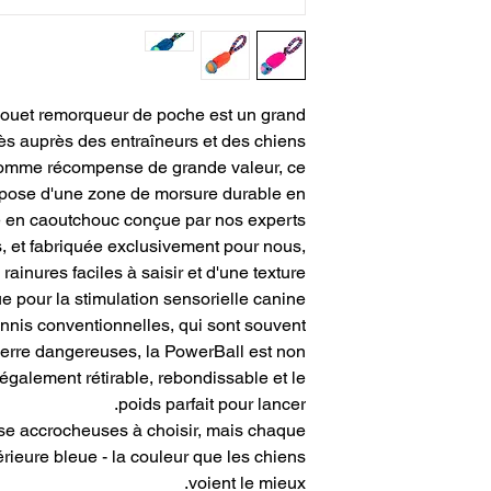
Réduit le risque de 
Power
Assez résistant pou
ce jouet remorqueur de poche est un grand
s auprès des entraîneurs et des chiens.
Se tient 
 comme récompense de grande valeur, ce
pose d'une zone de morsure durable en
Les jouets Tu
interactif et 
le en caoutchouc conçue par nos experts
s, et fabriquée exclusivement pour nous,
De haut en bas
ainures faciles à saisir et d'une texture
(11,5 pouces). La 
 pour la stimulation sensorielle canine.
10 cm de long sur 
nnis conventionnelles, qui sont souvent
PowerBall Po
verre dangereuses, la PowerBall est non
t également rétirable, rebondissable et le
poids parfait pour lancer.
base accrocheuses à choisir, mais chaque
ieure bleue - la couleur que les chiens
voient le mieux.