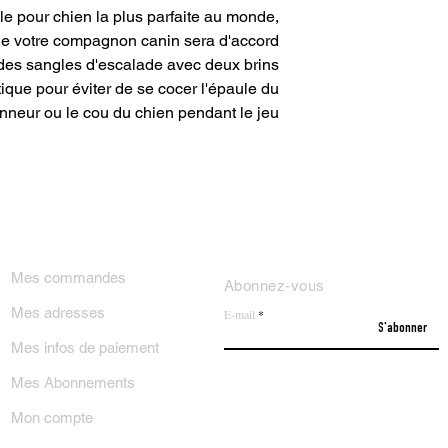
le pour chien la plus parfaite au monde,
e votre compagnon canin sera d'accord.
 des sangles d'escalade avec deux brins
ique pour éviter de se cocer l'épaule du
neur ou le cou du chien pendant le jeu.
ON COMPTE
NEWSLETTER
Mes commandes
Abonnez-vous
Mes adresses
E-mail
S'abonner
Mes infos de paiement
Mes Abonnements
Mon compte