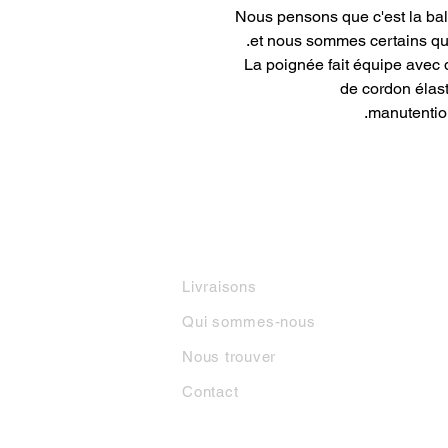
Nous pensons que c'est la bal
et nous sommes certains qu
La poignée fait équipe avec
de cordon élast
manutention
INFORMATIONS
M
Livraisons
Qui sommes-nous
Nous trouver
Contact