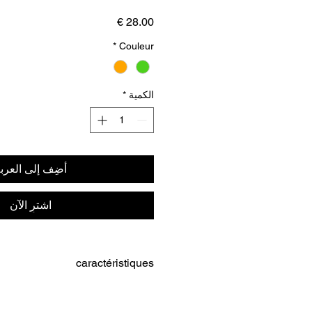
السعر
*
Couleur
الكمية
*
أضِف إلى العرب
اشترِ الآن
caractéristiques
es chocs avec 2 brins de cordon
élastique extensible