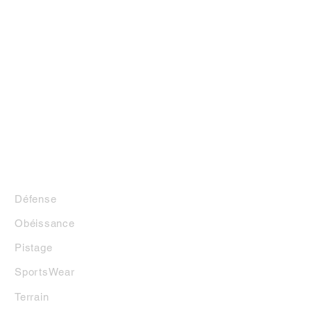
LA BOUTIQUE
Défense
Obéissance
Pistage
SportsWear
Terrai
n