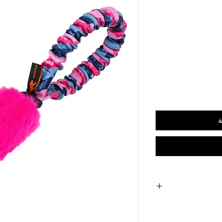
ة
Poignée absorbant l