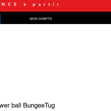
NCE à partir
MON COMPTE
CONTACT
wer ball BungeeTug