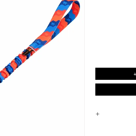
ة
Le bungee réduit le