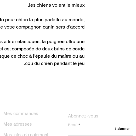
les chiens voient le mieux.
le pour chien la plus parfaite au monde,
e votre compagnon canin sera d'accord.
à tirer élastiques, la poignée offre une
 et est composée de deux brins de corde
risque de choc à l'épaule du maître ou au
cou du chien pendant le jeu.
ON COMPTE
NEWSLETTER
Mes commandes
Abonnez-vous
Mes adresses
E-mail
S'abonner
Mes infos de paiement