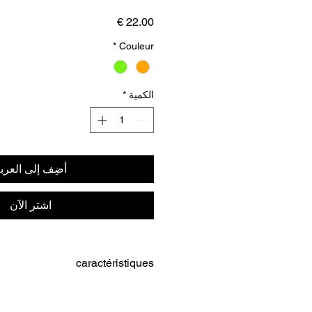
السعر
*
Couleur
الكمية
*
أضِف إلى العرب
اشترِ الآن
caractéristiques
 chardage du cou du chien et de
l'épaule du maître