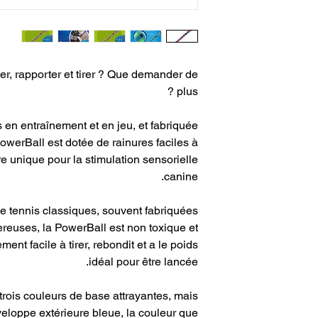
Poignée faite de deu
PowerBall en
Assez durabl
er, rapporter et tirer ? Que demander de
plus ?
Les jouets Tu
interactif 
en entraînement et en jeu, et fabriquée
De la poignée à la b
owerBall est dotée de rainures faciles à
cm (17 pouce
re unique pour la stimulation sensorielle
mesur
canine.
Le bungee réduit le
e tennis classiques, souvent fabriquées
ereuses, la PowerBall est non toxique et
ent facile à tirer, rebondit et a le poids
idéal pour être lancée.
trois couleurs de base attrayantes, mais
loppe extérieure bleue, la couleur que