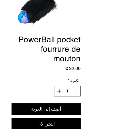
PowerBall pocket
fourrure de
mouton
السعر
الكمية
*
أضِف إلى العربة
اشترِ الآن