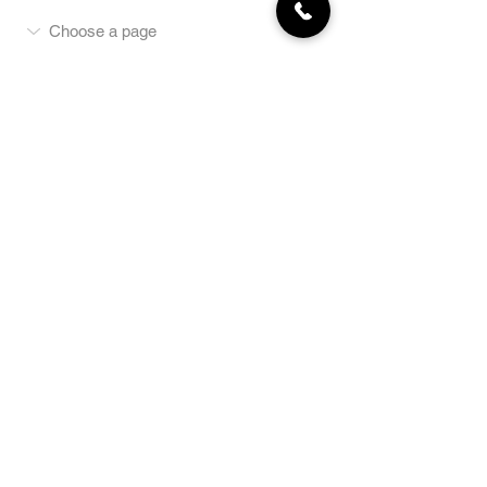
NEWSLETTER
Abonnez-vous
E-mail
S'abonner
LA BOUTIQUE
Défense
Obéissance
Pistage
SportsWear
Terrai
n