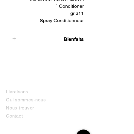
Conditioner `
311 gr
Spray Conditionneur
Bienfaits
Ecran solaire. Huile enrichie en
vitamine E. L'action pénétrante de
l'huile de vison, les vitamines E et les
autres agents traitants rétablissent et
maintiennent le taux d'humidité
naturel de la peau. La peau sèche
INFORMATIONS
couverte de pellicules redevient
Livraisons
souple et lisse. Ce produit aide à
Qui sommes-nous
réduire la décoloration du poil suite à
une exposition au soleil. Utilisé une à
Nous trouver
deux frois par semaine, il gardera le
Contact
poil en bonne condition.
MON COMPTE