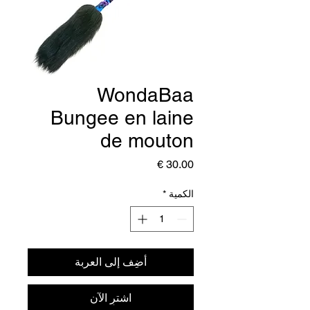
WondaBaa
Bungee en laine
de mouton
السعر
الكمية
*
أضِف إلى العربة
اشترِ الآن