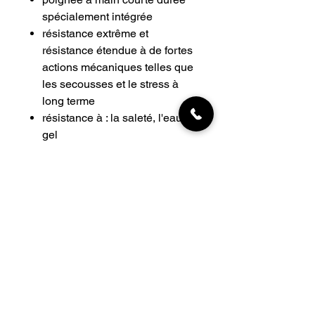
spécialement intégrée
résistance extrême et
résistance étendue à de fortes
actions mécaniques telles que
les secousses et le stress à
long terme
résistance à : la saleté, l'eau, le
gel
tailles
TAILLE -
Taille de la ceinture (ventre)
M 60-75CM 0,3cm0,3cm : 0,6kg
L 75-90CM 0,3cm0,3cm. :0,7 kg
XL 90-105CM 0,3cm0,3cm. : 0,78kg
INFORMATIONS
Livraisons