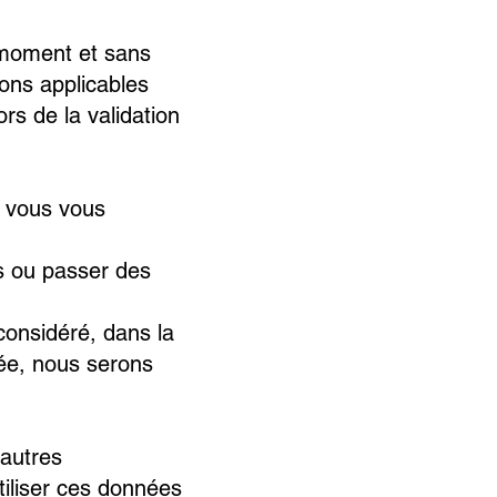
t moment et sans
ions applicables
ors de la validation
, vous vous
ns ou passer des
considéré, dans la
ée, nous serons
'autres
iliser ces données