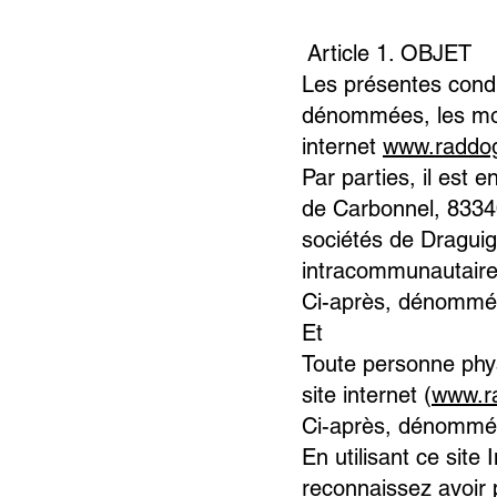
Article 1. OBJET
Les présentes condit
dénommées, les modal
internet
www.raddog
Par parties, il est
de Carbonnel, 8334
sociétés de Dragui
intracommunautaire
Ci-après, dénommée
Et
Toute personne phys
site internet (
www.r
Ci-après, dénommée
En utilisant ce sit
reconnaissez avoir 