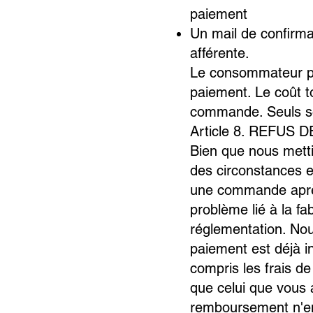
paiement
Un mail de confirm
afférente.
Le consommateur pou
paiement. Le coût t
commande. Seuls so
Article 8. REFU
Bien que nous mett
des circonstances ex
une commande après
problème lié à la fa
réglementation. Nou
paiement est déjà 
compris les frais d
que celui que vous a
remboursement n'en