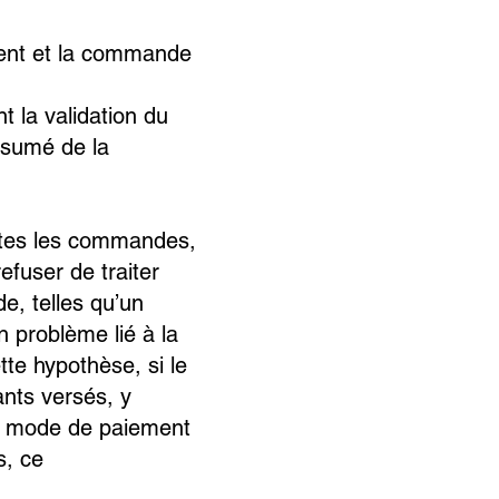
ment et la commande
 la validation du
ésumé de la
utes les commandes,
efuser de traiter
, telles qu’un
n problème lié à la
te hypothèse, si le
nts versés, y
ême mode de paiement
s, ce