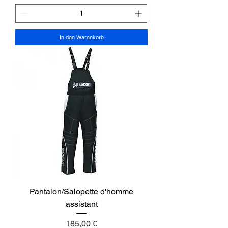
In den Warenkorb
Pantalon/Salopette d'homme
assistant
Preis
185,00 €