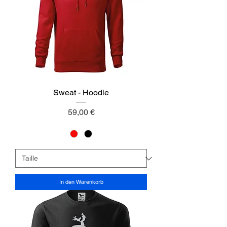
Sweat - Hoodie
Preis
59,00 €
In den Warenkorb