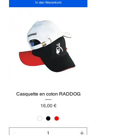
In den Warenkorb
Casquette en coton RADDOG
Preis
16,00 €