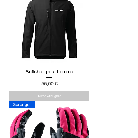
Softshell pour homme
Preis
95,00 €
Nicht verfügbar
Sprenger