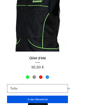
Gilet d'été
Preis
92,50 €
In den Warenkorb