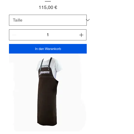
Preis
115,00 €
In den Warenkorb