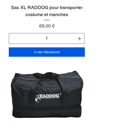
Sac XL RADDOG pour transporter
costume et manches
Preis
69,00 €
In den Warenkorb