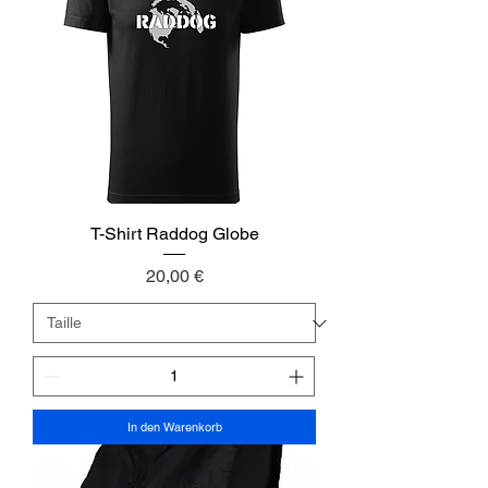
T-Shirt Raddog Globe
Preis
20,00 €
In den Warenkorb