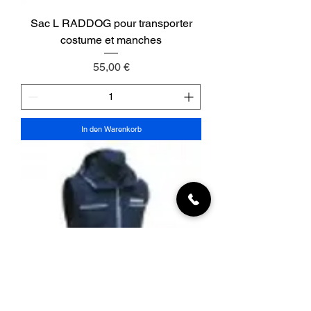
Sac L RADDOG pour transporter
costume et manches
Preis
55,00 €
In den Warenkorb