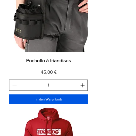
Pochette à friandises
Preis
45,00 €
In den Warenkorb