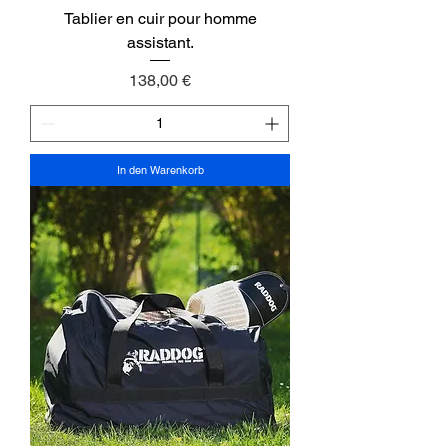
Tablier en cuir pour homme
assistant.
Preis
138,00 €
In den Warenkorb