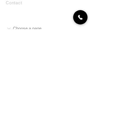
Contact
MON COMPTE
NEWSLETTER
Abonnez-vous
E-mail
S'abonner
LA BOUTIQUE
Défense
Obéissance