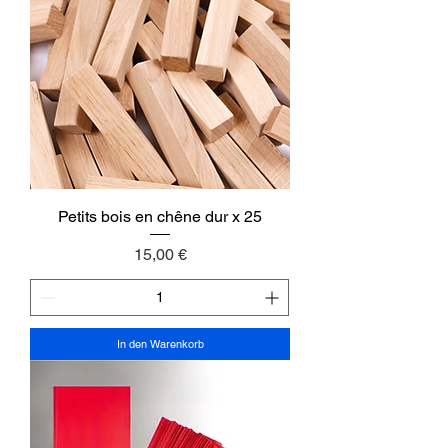
Petits bois en chêne dur x 25
Preis
15,00 €
In den Warenkorb