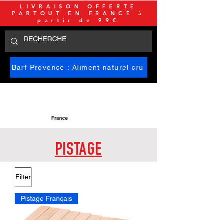
LIVRAISON OFFERTE
PARTOUT EN FRANCE à
partir de 99€
Barf Provence : Aliment naturel cru
PISTAGE
Filter
Pistage Français