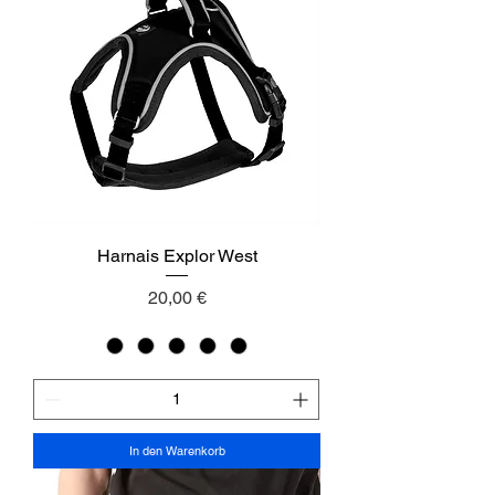
Harnais Explor West
Preis
20,00 €
In den Warenkorb