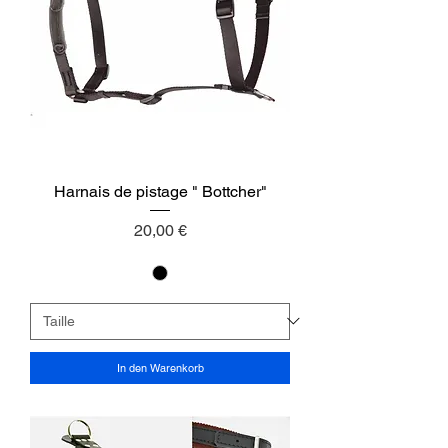
Harnais de pistage " Bottcher"
Preis
20,00 €
In den Warenkorb