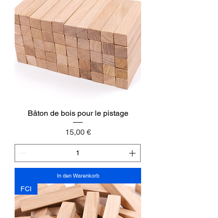
Bâton de bois pour le pistage
Preis
15,00 €
In den Warenkorb
FCI