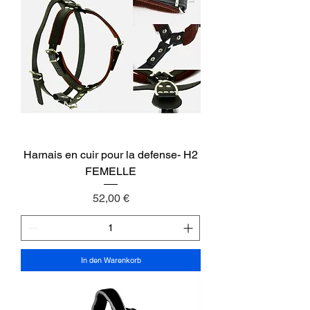
Harnais en cuir pour la defense- H2
FEMELLE
Preis
52,00 €
In den Warenkorb