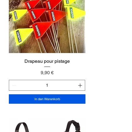
Drapeau pour pistage
Preis
9,90 €
In den Warenkorb