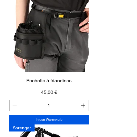
Pochette à friandises
Preis
45,00 €
In den Warenkorb
Sprenger