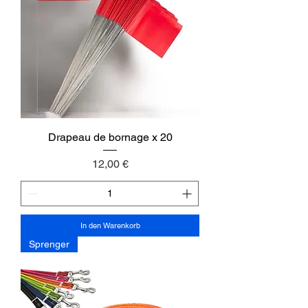
Drapeau de bornage x 20
Preis
12,00 €
In den Warenkorb
Sprenger