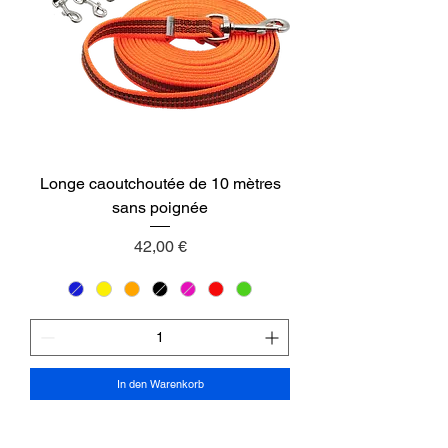
Longe caoutchoutée de 10 mètres
sans poignée
Preis
42,00 €
In den Warenkorb