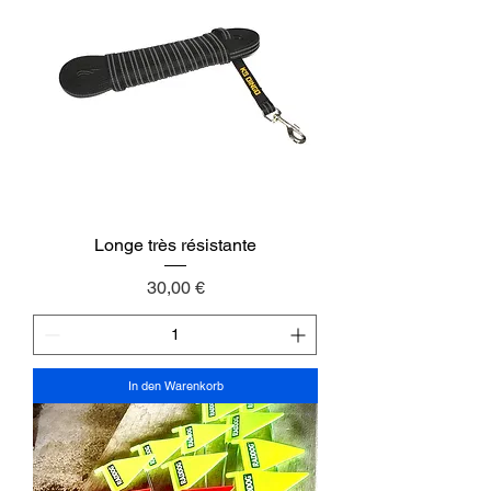
Longe très résistante
Preis
30,00 €
In den Warenkorb