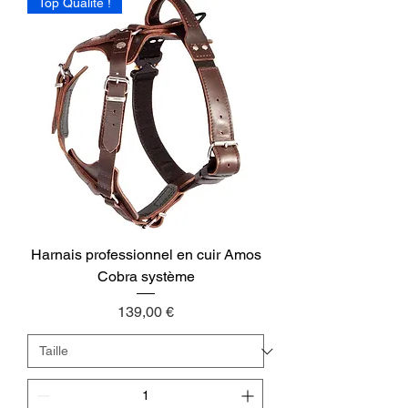
Top Qualité !
Harnais professionnel en cuir Amos
Cobra système
Preis
139,00 €