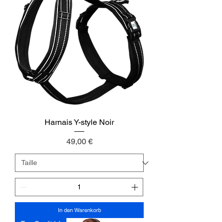
Harnais Y-style Noir
Preis
49,00 €
In den Warenkorb