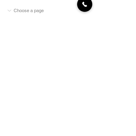
MON COMPTE
NEWSLETTER
Abonnez-vous
E-mail
S'abonner
LA BOUTIQUE
Défense
Obéissance
Pistage
SportsWear
Terrai
n