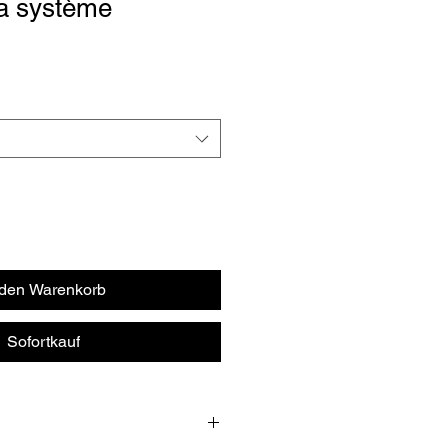
a système
 den Warenkorb
Sofortkauf