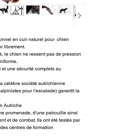
TAILLE -
Taille de la 
M 60-75CM 0,3cm0,3
L 75-90CM 0,3cm0,3c
XL 90-105CM 0,3cm0
ionnel en cuir naturel pour chien
r librement.
, le chien ne ressent pas de pression
uniforme.
t et une sécurité complets au
 célèbre société autrichienne
lpinistes pour l'escalade) garantit la
 Autriche
'une promenade, d'une patrouille ainsi
ent et de combat. Ils ont été testés par
 des centres de formation