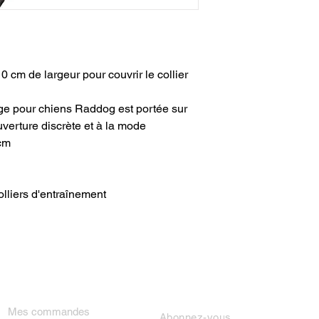
0 cm de largeur pour couvrir le collier
ge pour chiens Raddog est portée sur
erture discrète et à la mode
 cm
lliers d'entraînement
ON COMPTE
NEWSLETTER
Mes commandes
Abonnez-vous