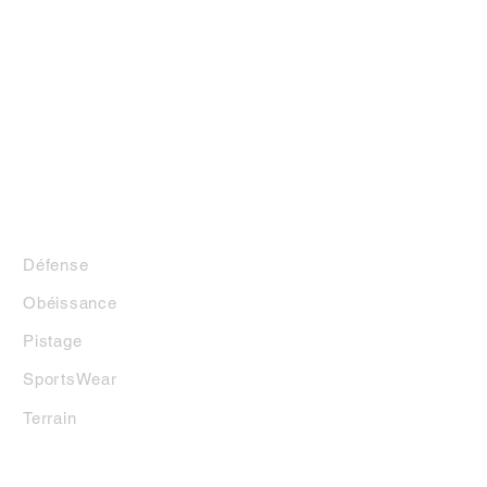
LA BOUTIQUE
Défense
Obéissance
Pistage
SportsWear
Terrai
n