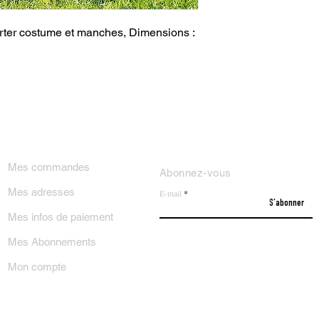
er costume et manches, Dimensions : 
ON COMPTE
NEWSLETTER
Mes commandes
Abonnez-vous
Mes adresses
E-mail
S'abonner
Mes infos de paiement
Mes Abonnements
Mon compte