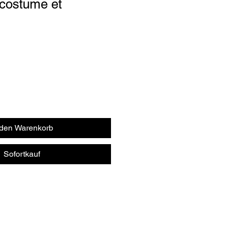
 costume et
 den Warenkorb
Sofortkauf