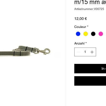
m/15 mm av
Artikelnummer: V00725
Preis
12,00 €
Couleur
*
Anzahl
*
In