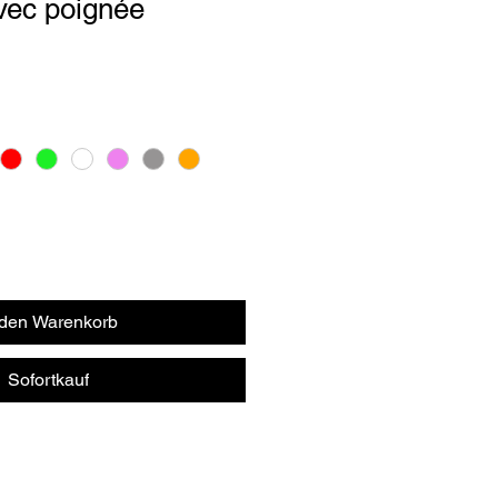
ec poignée
 den Warenkorb
Sofortkauf