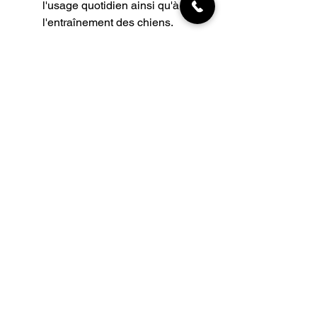
l'usage quotidien ainsi qu'à
l'entraînement des chiens.
INFORMATIONS
Livraisons
Qui sommes-nous
Nous trouver
Contact
MON COMPTE
NEWSLETTER