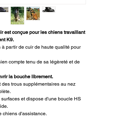
Numéro 2 : 34,6 cm 
Caractéristiques du 
Numéro 3 : 39,6 x 1
fait de cuir de hau
renforcé par un in
les pièces individ
 est conçue pour les chiens travaillant
qui empêchent la 
ent K9.
le chien n'est pas
librement
à partir de cuir de haute qualité pour
des trous sur tout
ouvertures suppl
chien compte tenu de sa légèreté et de
une ventilation c
le renforcement d
uvrir la bouche librement.
utilisé empêche la
et des trous supplémentaires au nez
stabilise dans la 
lète.
chien
le mizzle est régl
 surfaces et dispose d'une boucle HS
a une boucle HS 
ide.
La protection de 
chiens d'assistance.
se détacher
le rivetage et la 
une garantie de sa