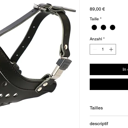
Preis
89,00 €
Taille
*
Anzahl
*
In
Tailles
Numéro 1 : 31,8 cm 
descriptif
longueur du museau