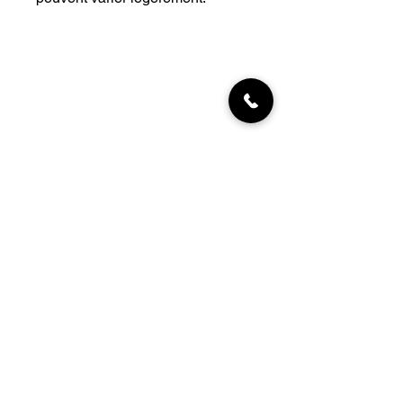
INFORMATIONS
Livraisons
Qui sommes-nous
Nous trouver
Contact
MON COMPTE
NEWSLETTER
Abonnez-vous