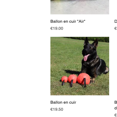
Ballon en cuir "Air"
Quick View
D
Price
P
€19.00
€
Ballon en cuir
Quick View
B
d
Price
€19.50
P
€