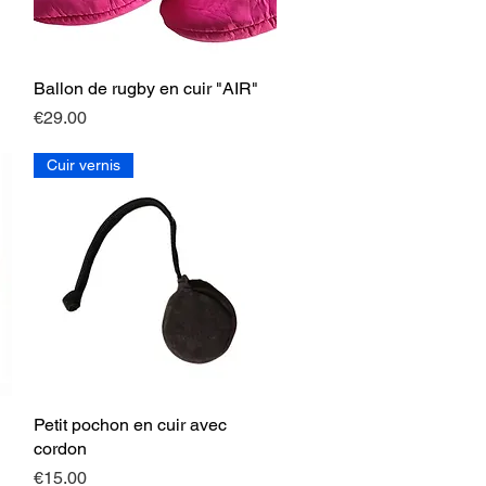
Ballon de rugby en cuir "AIR"
Quick View
Price
€29.00
Cuir vernis
Petit pochon en cuir avec
Quick View
cordon
Price
€15.00