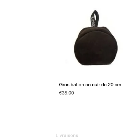
Gros ballon en cuir de 20 cm
Quick View
Price
€35.00
INFORMATIONS
M
Livraisons