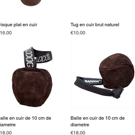
isque plat en cuir
Quick View
Tug en cuir brut naturel
Quick View
rice
Price
16.00
€10.00
alle en cuir de 10 cm de
Quick View
Balle en cuir de 10 cm de
Quick View
iametre
diametre
rice
Price
18.00
€18.00