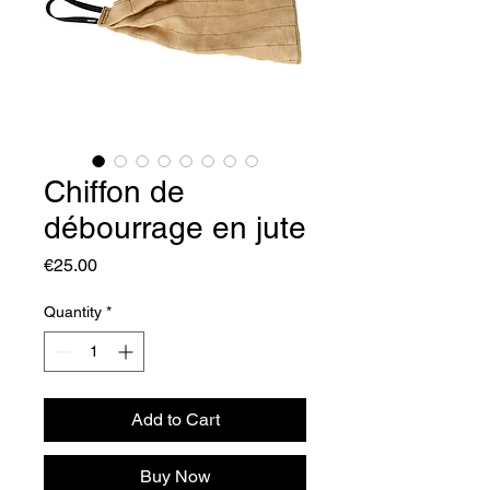
Chiffon de
débourrage en jute
Price
€25.00
Quantity
*
Add to Cart
Buy Now