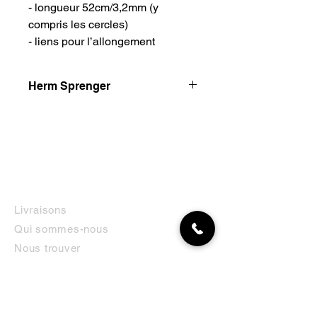
- longueur 52cm/3,2mm (y
compris les cercles)
- liens pour l’allongement
Herm Sprenger
HS Sprenger est l'un des fabricants
de métaux les plus connus. Ils
fabriquent des produits pour le sport
canin depuis 1872. Avec plus de 140
ans d'expérience, Sprenger
développe des colliers pour chiens et
INFORMATIONS
chiens de sport. En consultation avec
Livraisons
les scientifiques et les principaux
Qui sommes-nous
designers au pays et à l'étranger.
Les produits sont utilisés avec succès
Nous trouver
dans les sports canins. Beaucoup
Contact
connaissent les chaînes à maillons
qui sont disponibles dans différents
matériaux. Fabriqué en Allemagne
MON COMPTE