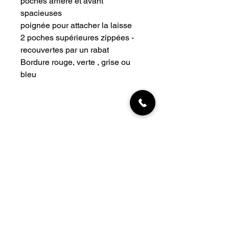
poches arrière et avant
spacieuses
poignée pour attacher la laisse
2 poches supérieures zippées -
recouvertes par un rabat
Bordure rouge, verte , grise ou
bleu
INFORMATIONS
Livraisons
Qui sommes-nous
Nous trouver
Contact
MON COMPTE