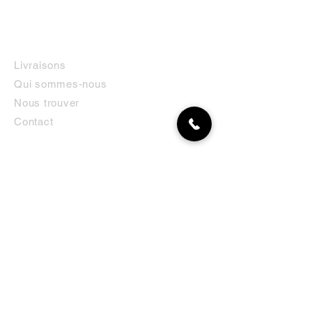
INFORMATIONS
Livraisons
Qui sommes-nous
Nous trouver
Contact
MON COMPTE
NEWSLETTER
Abonnez-vous
E-mail
S'abonner