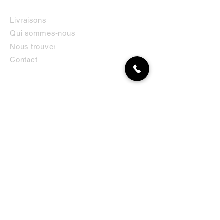
INFORMATIONS
Livraisons
Qui sommes-nous
Nous trouver
Contact
MON COMPTE
NEWSLETTER
Abonnez-vous
E-mail
S'abonner