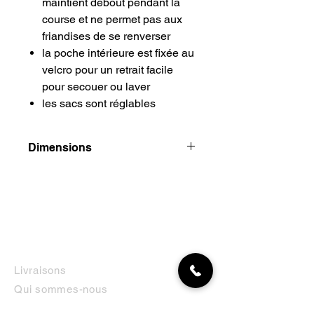
maintient debout pendant la
course et ne permet pas aux
friandises de se renverser
la poche intérieure est fixée au
velcro pour un retrait facile
pour secouer ou laver
les sacs sont réglables
Dimensions
Hauteur
Longueur
largeur
Poids
25 cm
17 cm
10 cm
400
grammes
INFORMATIONS
Livraisons
Qui sommes-nous
Nous trouver