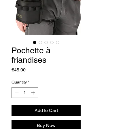
Pochette à
friandises
Price
€45.00
Quantity
*
Add to Cart
Buy Now