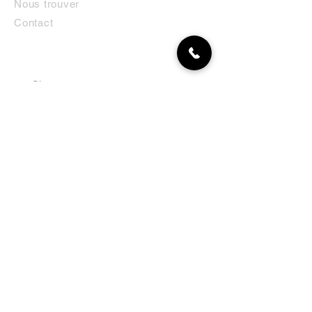
Nous trouver
Contact
MON COMPTE
NEWSLETTER
Abonnez-vous
E-mail
S'abonner
LA BOUTIQUE
Défense
Obéissance