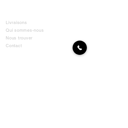
INFORMATIONS
Livraisons
Qui sommes-nous
Nous trouver
Contact
MON COMPTE
NEWSLETTER
Abonnez-vous
E-mail
S'abonner