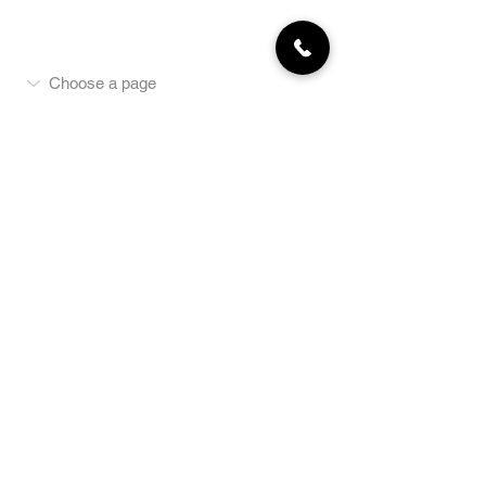
MON COMPTE
NEWSLETTER
Abonnez-vous
E-mail
S'abonner
LA BOUTIQUE
Défense
Obéissance
Pistage